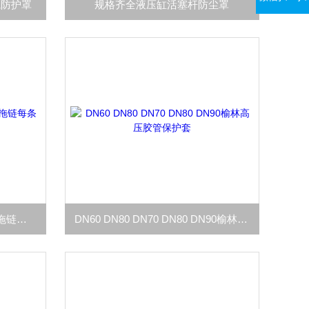
轨防护罩
规格齐全液压缸活塞杆防尘罩
规格齐全生产长距离运行塑料拖链每条可达60米
DN60 DN80 DN70 DN80 DN90榆林高压胶管保护套