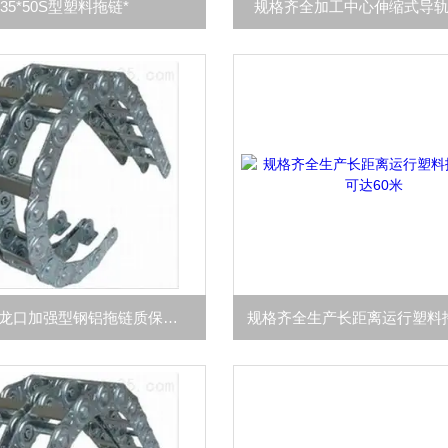
35*50S型塑料拖链*
规格齐全加工中心伸缩式导
规格齐全龙口加强型钢铝拖链质保一年