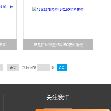
规格齐全钢板防尘罩，导轨钢板罩，伸缩式钢板护罩
45龙口加强型45X150塑料拖链
页
末页
跳转到第
页
关注我们