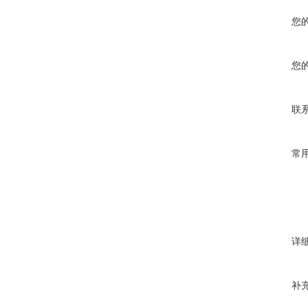
您
您
联
常
详
补