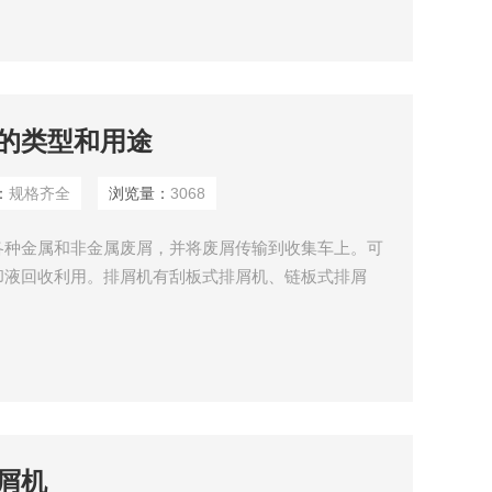
的类型和用途
：
规格齐全
浏览量：
3068
各种金属和非金属废屑，并将废屑传输到收集车上。可
却液回收利用。排屑机有刮板式排屑机、链板式排屑
。
屑机