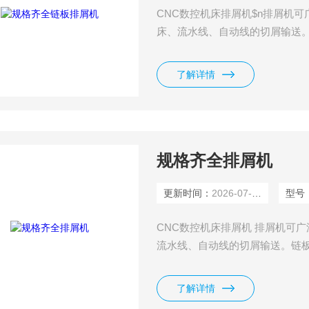
CNC数控机床排屑机$n排屑机
床、流水线、自动线的切屑输送
链板结构形式为新型的铰接多球
不锈钢板，主要零部件均经耐磨
了解详情
配有机械过载保护及电流过载发
备
规格齐全排屑机
更新时间：
2026-07-15
型号
CNC数控机床排屑机 排屑机可
流水线、自动线的切屑输送。链
结构形式为新型的铰接多球面链
钢板，主要零部件均经耐磨及耐
了解详情
机械过载保护及电流过载发讯保