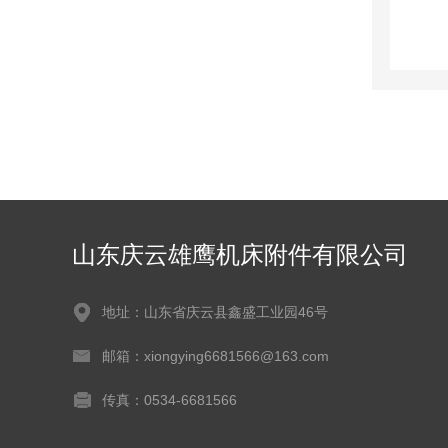
山东庆云雄鹰机床附件有限公司
地址：山东省庆云县鑫盛工业园46号
邮箱：xiongying6681566@163.com
传真：0534-6681566