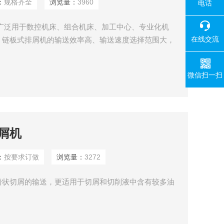
：
规格齐全
浏览量：
3960
电话
可广泛用于数控机床、组合机床、加工中心、专业化机
在线交流
。链板式排屑机的输送效率高、输送速度选择范围大，
面链板，轻小切屑也不易粘附在链板上，材质选用优质
及耐腐蚀处理。链板式排屑机工作运转平稳、无噪音，
微信扫一扫
讯保护装置，安全可靠，是现代化生产中*的机床辅助设
屑机
：
按要求订做
浏览量：
3272
粉状切屑的输送，更适用于切屑和切削液中含有较多油