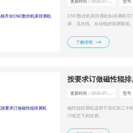
更新时间：
2026-07-15
型号
CNC数控机床排屑机$n排屑机
床、流水线、自动线的切屑输送
链板结构形式为新型的铰接多球
不锈钢板，主要零部件均经耐磨
了解详情
配有机械过载保护及电流过载发
备
按要求订做磁性辊排
更新时间：
2026-07-14
型号
磁性辊排屑机适用于湿式加工中
污状态下的排屑。