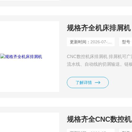
规格齐全机床排屑机
更新时间：
2026-07-15
型号
CNC数控机床排屑机 排屑机可
流水线、自动线的切屑输送。链
结构形式为新型的铰接多球面链
钢板，主要零部件均经耐磨及耐
了解详情
机械过载保护及电流过载发讯保
规格齐全CNC数控