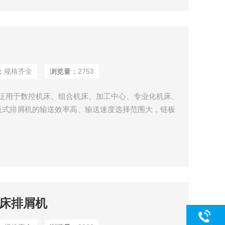
：
规格齐全
浏览量：
2753
广泛用于数控机床、组合机床、加工中心、专业化机床、
板式排屑机的输送效率高、输送速度选择范围大，链板
板，轻小切屑也不易粘附在链板上，材质选用优质不锈
腐蚀处理。链板式排屑机工作运转平稳、无噪音，配有
护装置，安全可靠，是现代化生产中*的机床辅助设备
机床排屑机