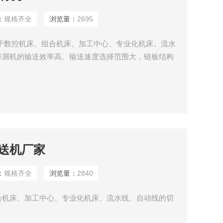
：
规格齐全
浏览量：
2695
于数控机床、组合机床、加工中心、专业化机床、流水
排屑机的输送效率高、输送速度选择范围大，链板结构
轻小切屑也不易粘附在链板上，材质选用优质不锈钢
蚀处理。链板式排屑机工作运转平稳、无噪音，配有机
装置，安全可靠，是现代化生产中*的机床辅助设备
送机厂家
：
规格齐全
浏览量：
2840
合机床、加工中心、专业化机床、流水线、自动线的切