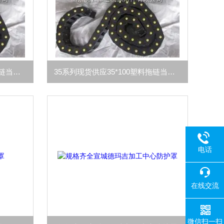
35系列现货供应35*125塑料拖链当天发货
35系列现货供应35*100塑料拖链当天发货
电话
在线交流
微信扫一扫