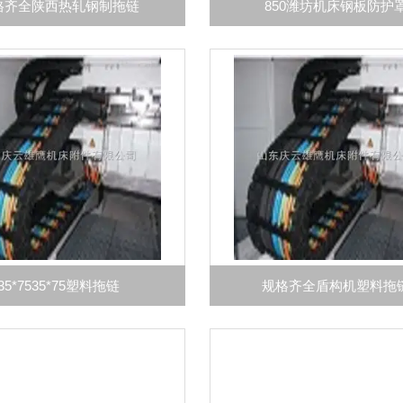
格齐全陕西热轧钢制拖链
850潍坊机床钢板防护
35*7535*75塑料拖链
规格齐全盾构机塑料拖