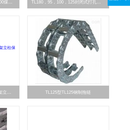
DN60 DN70 DN80 DN90 DN100煤矿阻燃高压油管保护套
TL180，95，100，125封闭式打孔钢制拖链
规格齐全耐高温抗静电液压支架立柱保护套
TL125型TL125钢制拖链