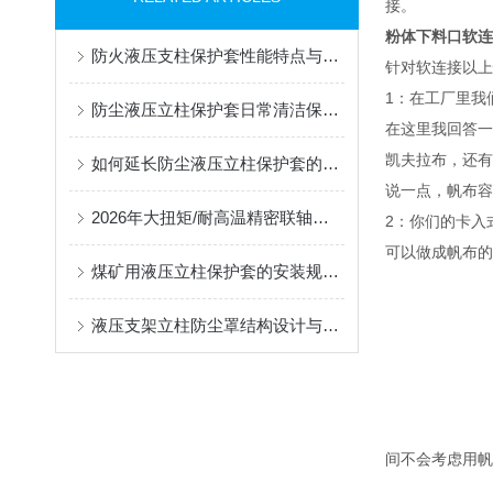
接。
粉体下料口软连
防火液压支柱保护套性能特点与阻燃防护应用
针对软连接以上
1：在工厂里我
防尘液压立柱保护套日常清洁保养与更换规范
在这里我回答一
凯夫拉布，还有
如何延长防尘液压立柱保护套的使用寿命？
说一点，帆布容
2026年大扭矩/耐高温精密联轴器定制找哪家？能实现精准定制的优质厂家盘点
2：你们的卡入
可以做成帆布的
煤矿用液压立柱保护套的安装规范与使用寿命提升方案
液压支架立柱防尘罩结构设计与密封防护原理
间不会考虑用帆