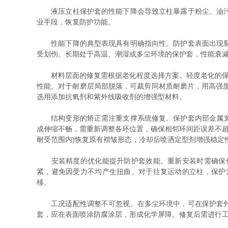
液压立柱保护套的性能下降会导致立柱暴露于粉尘、油污和
业手段，恢复防护功能。
性能下降的典型表现具有明确指向性。防护套表面出现裂纹
受划伤。长期处于高温、潮湿或多尘环境的保护套，性能衰
材料层面的修复需根据老化程度选择方案。轻度老化的保护
性能。对于耐磨层局部脱落，可裁剪同材质耐磨片，用高强度
选用添加抗氧剂和紫外线吸收剂的增强型材料。
结构变形的矫正需注重支撑系统修复。保护套内部金属支撑
成伸缩不畅，需重新调整各环位置，确保相邻环间距误差不超
耐受范围内)恢复原有褶皱形态，冷却后喷洒定型剂增强稳定
安装精度的优化能提升防护套效能。重新安装时需确保保
紧，避免因受力不均产生扭曲。对于往复运动的立柱，保护
移。
工况适配性调整不可忽视。在多尘环境中，可在保护套外侧
套，应在表面喷涂防腐涂层，形成化学屏障。修复后需进行工