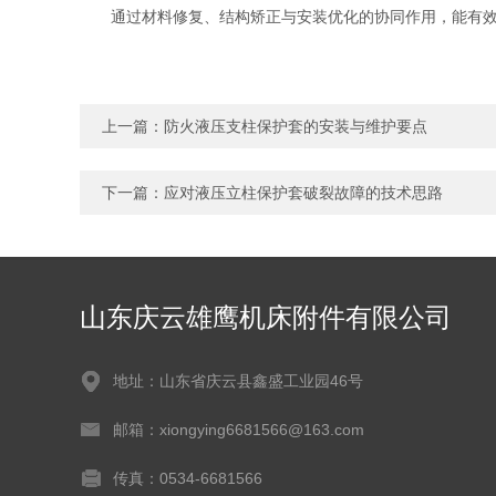
通过材料修复、结构矫正与安装优化的协同作用，能有效解
上一篇：
防火液压支柱保护套的安装与维护要点
下一篇：
应对液压立柱保护套破裂故障的技术思路
山东庆云雄鹰机床附件有限公司
地址：山东省庆云县鑫盛工业园46号
邮箱：xiongying6681566@163.com
传真：0534-6681566