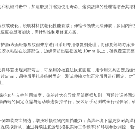
机械冲击中，加速磨损并缩短使用寿命。这类故障的处理需结合其结
或硬化，说明材料抗老化性能衰减；伸缩卡顿或无法伸展，多因内部
减速度会显著加快，需针对性制定修复方案。
套(表面轻微裂纹但未穿透)可采用专用修复剂处理，将修复剂均匀涂抹
胶水粘贴在脱落部位，边缘需超出破损区域 10mm 以上，确保覆盖完整
环若出现局部弯曲，可采用冷校直法恢复圆度，用专用夹具固定后缓
过5mm，调整后用扎带临时固定，测试伸缩功能正常后再进行固定。对
性。
护套与立柱的同轴度，偏差过大会导致局部磨损加剧，可通过调整固定
套两端的固定点需与运动轨迹保持平行，安装后手动测试全行程伸缩，
加装防尘裙边，增强对颗粒物的阻挡能力；高温环境下需更换耐高温
况模拟测试，通过持续往复运动(模拟实际工作频率)和环境参数调控，