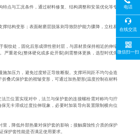
电话
构特点与工况条件，通过材料修复、结构调整和安装优化等专
支撑结构变形；表面耐磨层脱落则导致防护能力骤降，立柱易
在线交流
于裂纹处，固化后形成弹性密封层，与原材质保持相近的伸缩
微信扫一扫
。严重老化(整体硬化或多处开裂)则需整体更换，选型时优先
慢施加压力，避免过度矫正导致断裂。支撑环间距不均匀会造
于折叠式保护套的褶皱变形，可通过加热塑形(温度控制在材料
法兰位置实现对中，法兰与保护套的连接螺栓需对称均匀拧
确保无卡滞或过度拉伸现象，必要时加装导向装置限制横向位
衬里，降低外部热量对保护套的影响；接触腐蚀性介质的保护
验证保护套性能是否满足使用要求。