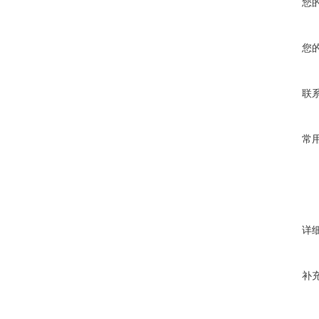
您
您
联
常
详
补