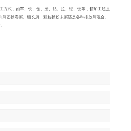
工方式，如车、铣、刨、磨、钻、拉、镗、铰等，精加工还是
片屑团状卷屑、细长屑、颗粒状粉末屑还是各种排放屑混合。
量。