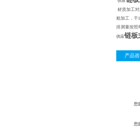
供应
材质加工对
粗加工，干
排屑量按照
链板
供应
产品咨
您
您