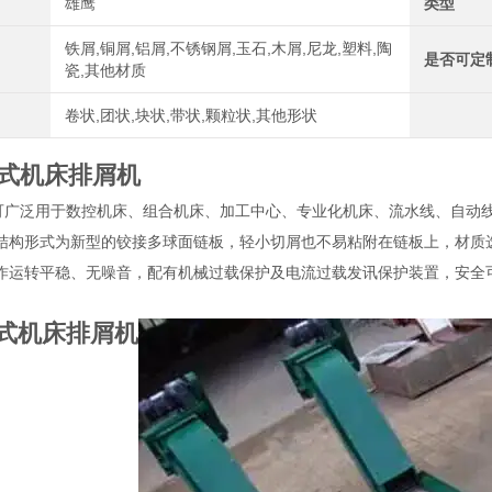
雄鹰
类型
铁屑,铜屑,铝屑,不锈钢屑,玉石,木屑,尼龙,塑料,陶
是否可定
瓷,其他材质
卷状,团状,块状,带状,颗粒状,其他形状
式机床排屑机
可广泛用于数控机床、组合机床、加工中心、专业化机床、流水线、自动
结构形式为新型的铰接多球面链板，轻小切屑也不易粘附在链板上，材质
作运转平稳、无噪音，配有机械过载保护及电流过载发讯保护装置，安全
。
式机床排屑机