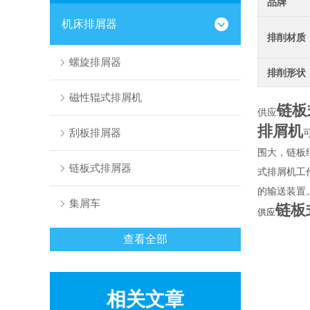
品牌
机床排屑器
排削材质
螺旋排屑器
排削形状
磁性辊式排屑机
链板
供应
排屑机
刮板排屑器
围大，链板
链板式排屑器
式排屑机工
的输送装置
集屑车
链板
供应
查看全部
相关文章