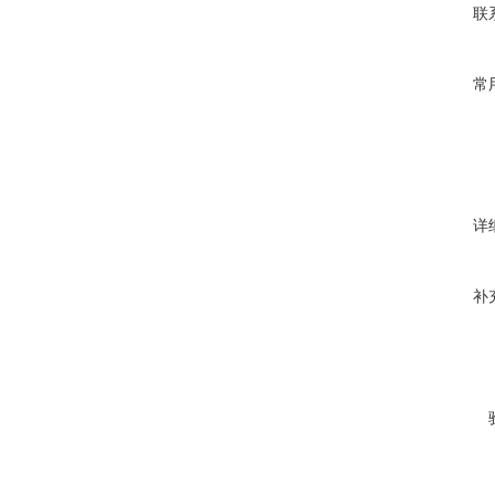
联
常
详
补