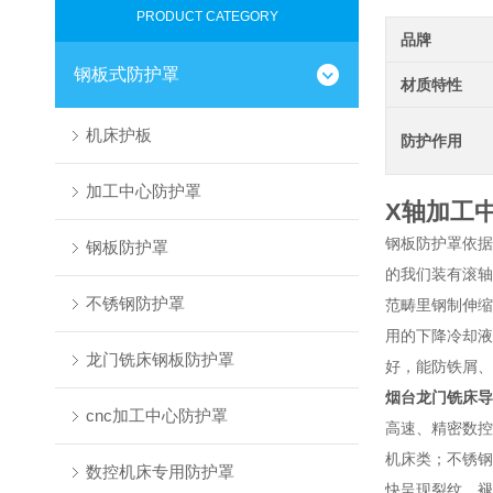
PRODUCT CATEGORY
品牌
钢板式防护罩
材质特性
机床护板
防护作用
加工中心防护罩
X轴加工
钢板防护罩依据
钢板防护罩
的我们装有滚轴
不锈钢防护罩
范畴里钢制伸缩
用的下降冷却液
龙门铣床钢板防护罩
好，能防铁屑、
烟台龙门铣床导
cnc加工中心防护罩
高速、精密数控
机床类；
不锈钢
数控机床专用防护罩
快呈现裂纹、褪