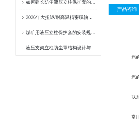
如何延长防尘液压立柱保护套的使用寿命？
产品咨询
2026年大扭矩/耐高温精密联轴器定制找哪家？能实现精准定制的优质厂家盘点
煤矿用液压立柱保护套的安装规范与使用寿命提升方案
液压支架立柱防尘罩结构设计与密封防护原理
您
您
联
常