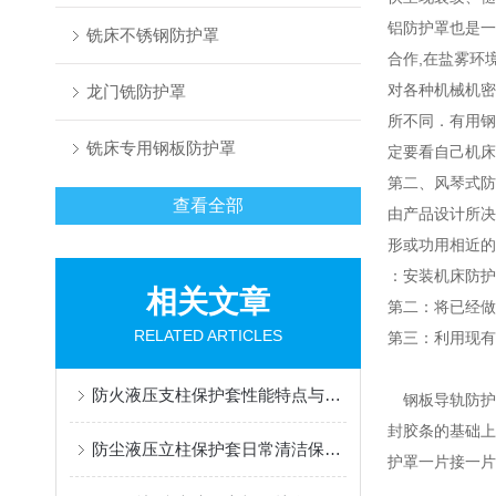
铝防护罩也是一
铣床不锈钢防护罩
合作,在盐雾环
对各种机械机密
龙门铣防护罩
所不同．有用钢
铣床专用钢板防护罩
定要看自己机床
第二、风琴式防
查看全部
由产品设计所决
形或功用相近的
：安装机床防护
相关文章
第二：将已经做
RELATED ARTICLES
第三：利用现有
防火液压支柱保护套性能特点与阻燃防护应用
钢板导轨防护
封胶条的基础上
防尘液压立柱保护套日常清洁保养与更换规范
护罩一片接一片