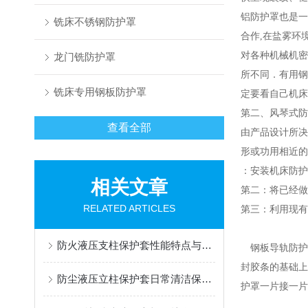
铝防护罩也是一
铣床不锈钢防护罩
合作,在盐雾环
对各种机械机密
龙门铣防护罩
所不同．有用钢
铣床专用钢板防护罩
定要看自己机床
第二、风琴式防
查看全部
由产品设计所决
形或功用相近的
：安装机床防护
相关文章
第二：将已经做
RELATED ARTICLES
第三：利用现有
防火液压支柱保护套性能特点与阻燃防护应用
钢板导轨防护
封胶条的基础上
防尘液压立柱保护套日常清洁保养与更换规范
护罩一片接一片