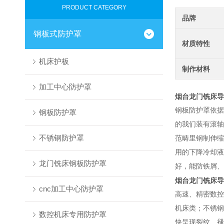
PRODUCT CATEGORY
品牌
钢板式防护罩
材质特性
机床护板
制作材料
加工中心防护罩
烟台龙门铣床导
钢板防护罩依据
钢板防护罩
的我们装有滚轴
不锈钢防护罩
范畴里钢制伸缩
用的下降冷却液
龙门铣床钢板防护罩
好，能防铁屑、
烟台龙门铣床导
cnc加工中心防护罩
高速、精密数控
机床类；
不锈钢
数控机床专用防护罩
快呈现裂纹、褪