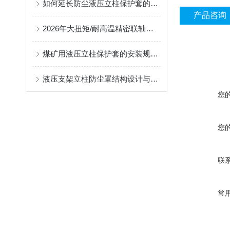
如何延长防尘液压立柱保护套的使用寿命？
产品咨询
2026年大扭矩/耐高温精密联轴器定制找哪家？能实现精准定制的优质厂家盘点
煤矿用液压立柱保护套的安装规范与使用寿命提升方案
液压支架立柱防尘罩结构设计与密封防护原理
您
您
联
常