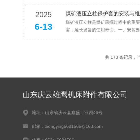
2025
煤矿液压立柱保护套的安装与维
煤矿液压立柱是煤矿采掘过程中的重要
6-13
害，延长设备的使用寿命。一、安装要
共 173 条记录，当前
山东庆云雄鹰机床附件有限公司
地址：山东省庆云县鑫盛工业园46号
邮箱：xiongying6681566@163.com