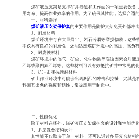
煤矿液压支架是支撑矿井巷道和工作面的一项重要设备，其
用寿命、提高作业效率的作用。为了确保其性能，选择合适
一、材料选择
煤矿液压支架保护套
的主要作用是防护支架免受外部冲
1、耐磨材料
煤矿环境中存在大量煤尘、岩石碎屑等磨损物质，这些物质
不仅具有良好的耐磨性，还能适应煤矿环境中的高压、高负
2、耐腐蚀材料
煤矿环境中的湿气、矿尘、化学物质等腐蚀因素会对液压支
乙烯或聚四氟乙烯等。这些材料可以有效抵抗矿井中常见的
3、抗冲击和抗撕裂材料
矿山作业环境中可能会出现剧烈的冲击和拉扯，尤其是在采
料因其出色的强度和韧性，常被应用于制造中。
二、性能优化
除了材料选择外，煤矿液压支架保护套的设计和性能优化
1、多层复合结构设计
其性能不仅取决于单一材料，还可以通过多层复合材料的设