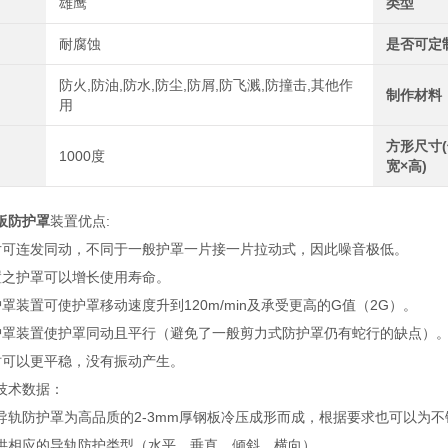
雄鹰
类型
耐腐蚀
是否可定
防火,防油,防水,防尘,防屑,防飞溅,防撞击,其他作
制作材料
用
方形尺寸(
1000度
宽×高)
板防护罩
装置优点:
片可连发同动，不同于一般护罩一片接一片拉动式，因此噪音极低。
置之护罩可以增长使用寿命。
罩装置可使护罩移动速度升到120m/min及承受更高的G值（2G）。
护罩装置使护罩同动且平行（避免了一般剪力式防护罩仍有蛇行的缺点）
时可以更平稳，没有振动产生。
技术数据：
导轨防护罩为高品质的2-3mm厚钢板冷压成形而成，根据要求也可以为
供相应的导轨防护类型（水平、垂直、倾斜、横向）。