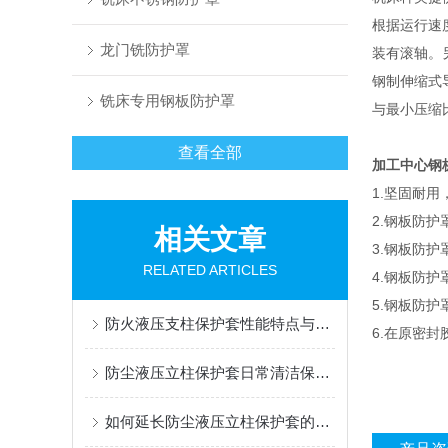
根据运行速
龙门铣防护罩
装有滚轴。
钢制伸缩式
铣床专用钢板防护罩
与最小压缩比
查看全部
加工中心钢
1.坚固耐
2.钢板防
相关文章
3.钢板防
RELATED ARTICLES
4.钢板防
5.钢板防
防火液压支柱保护套性能特点与阻燃防护应用
6.在原密
防尘液压立柱保护套日常清洁保养与更换规范
如何延长防尘液压立柱保护套的使用寿命？