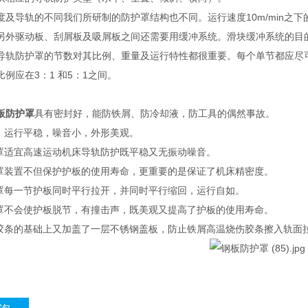
度及导轨的不同我们所研制的防护罩结构也不同。运行速度10m/min之下的
另外驱动板、刮屑板及吸屑板之间还需要用缓冲系统。滑块缓冲系统的目
导轨防护罩的节数对其比例、重量及运行特性都很重要。每个单节都应尽
例应在3：1 和5：1之间。
板防护罩
具有密封好，能防铁屑、防冷却液，防工具的偶然事故。
用，运行平稳，噪音小，外形美观。
护罩适宜高速运动机床导轨防护既平稳又无振动噪音。
护罩装置不但保护护板的使用寿命，更重要的是保证了机床精密度。
护罩每一节护板同时平行拉开，并同时平行缩回，运行自如。
护罩不会使护板脱节，有撞击声，既美观又提高了护板的使用寿命。
封胶条的基础上又加盖了一层不锈钢盖板，防止铁屑高温烧伤胶条擦入轨