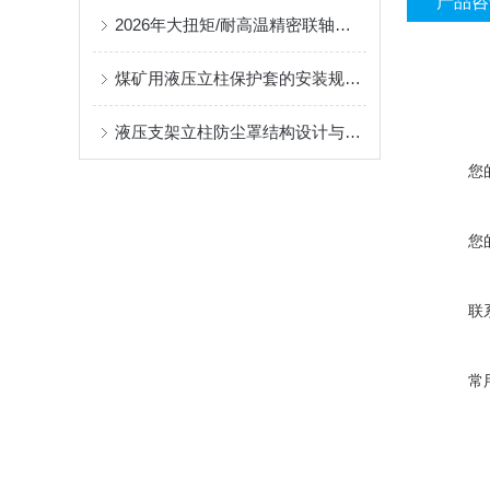
产品咨
2026年大扭矩/耐高温精密联轴器定制找哪家？能实现精准定制的优质厂家盘点
煤矿用液压立柱保护套的安装规范与使用寿命提升方案
液压支架立柱防尘罩结构设计与密封防护原理
您
您
联
常