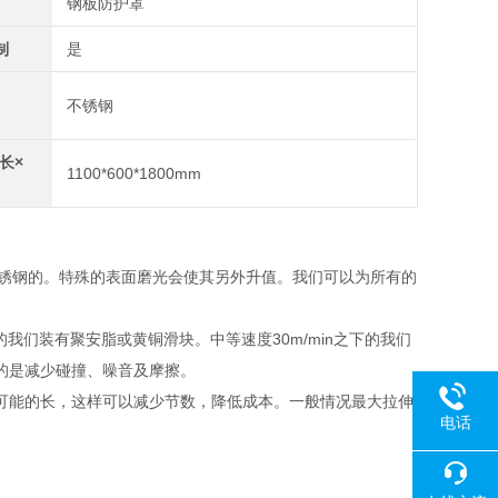
钢板防护罩
制
是
不锈钢
长×
1100*600*1800mm
不锈钢的。特殊的表面磨光会使其另外升值。我们可以为所有的
我们装有聚安脂或黄铜滑块。中等速度30m/min之下的我们
的是减少碰撞、噪音及摩擦。
可能的长，这样可以减少节数，降低成本。一般情况最大拉伸
电话