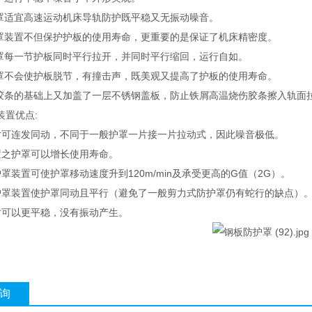
护罩适宜高速运动机床导轨防护既平稳又无振动噪音。
护罩装置不但保护护板的使用寿命，更重要的是保证了机床精密度。
护罩每一节护板同时平行拉开，并同时平行缩回，运行自如。
护罩不会使护板脱节，有撞击声，既美观又提高了护板的使用寿命。
封胶条的基础上又加盖了一层不锈钢盖板，防止铁屑高温烧伤胶条擦入
装置优点:
片可连发同动，不同于一般护罩一片接一片拉动式，因此噪音极低。
置之护罩可以增长使用寿命。
罩装置可使护罩移动速度升到120m/min及承受更高的G值（2G）。
护罩装置使护罩同动且平行（避免了一般剪力式防护罩仍有蛇行的缺点）
时可以更平稳，没有振动产生。
询