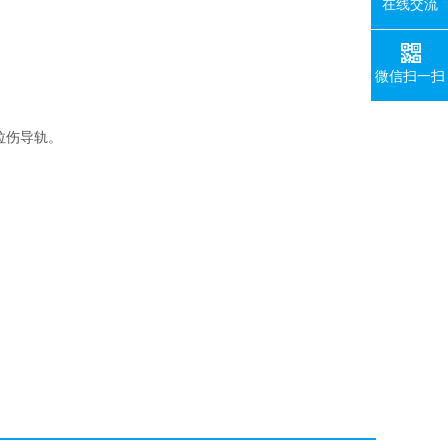
在线交流
微信扫一扫
轨面拉伤导轨。
。