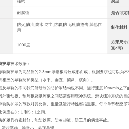
雄鹰
类型
耐腐蚀
是否可定
防火,防油,防水,防尘,防屑,防飞溅,防撞击,其他作
制作材料
用
方形尺寸(
1000度
宽×高)
防护罩
技术数据：
导轨防护罩为高品质的2-3mm厚钢板冷压成形而成，根据要求也可以为
供相应的导轨防护类型（水平、垂直、倾斜、横向）。
度及导轨的不同我们所研制的防护罩结构也不同。运行速度10m/min之下的
另外驱动板、刮屑板及吸屑板之间还需要用缓冲系统。滑块缓冲系统的目
导轨防护罩的节数对其比例、重量及运行特性都很重要。每个单节都应尽
例应在3：1 和5：1之间。
防护罩
具有密封好，能防铁屑、防冷却液，防工具的偶然事故。
用，运行平稳，噪音小，外形美观。