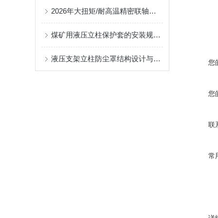
2026年大扭矩/耐高温精密联轴器定制找哪家？能实现精准定制的优质厂家盘点
煤矿用液压立柱保护套的安装规范与使用寿命提升方案
液压支架立柱防尘罩结构设计与密封防护原理
您
您
联
常