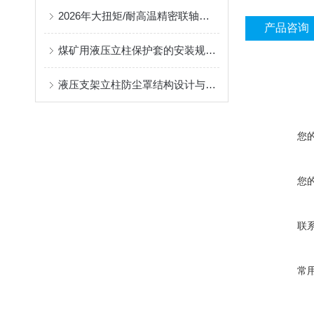
2026年大扭矩/耐高温精密联轴器定制找哪家？能实现精准定制的优质厂家盘点
产品咨询
煤矿用液压立柱保护套的安装规范与使用寿命提升方案
液压支架立柱防尘罩结构设计与密封防护原理
您
您
联
常