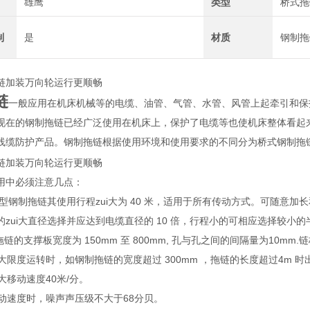
雄鹰
类型
桥式拖
制
是
材质
钢制拖
链加装万向轮运行更顺畅
链
一般应用在机床机械等的电缆、油管、气管、水管、风管上起牵引和保护
现在的钢制拖链已经广泛使用在机床上，保护了电缆等也使机床整体看起
线缆防护产品。钢制拖链根据使用环境和使用要求的不同分为桥式钢制拖
链加装万向轮运行更顺畅
用中必须注意几点：
TL 型钢制拖链其使用行程zui大为 40 米，适用于所有传动方式。可
的zui大直径选择并应达到电缆直径的 10 倍，行程小的可相应选择较小的
拖链的支撑板宽度为 150mm 至 800mm, 孔与孔之间的间隔量为10m
ui大限度运转时，如钢制拖链的宽度超过 300mm ，拖链的长度超过4
i大移动速度40米/分。
大移动速度时，噪声声压级不大于68分贝。