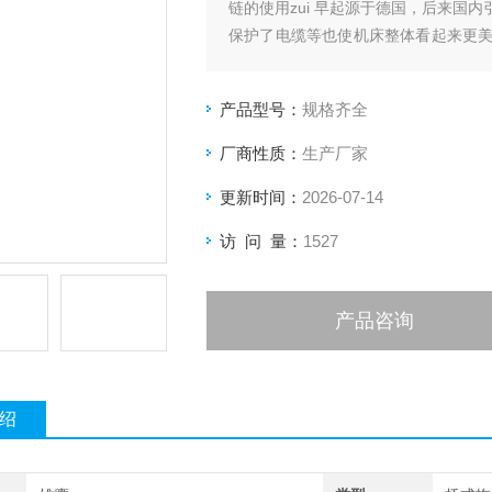
链的使用zui 早起源于德国，后来国
保护了电缆等也使机床整体看起来更
管都属于线缆防护产品。钢制拖链根
制拖链、半封闭钢制拖链三种。
产品型号：
规格齐全
厂商性质：
生产厂家
更新时间：
2026-07-14
访 问 量：
1527
产品咨询
绍