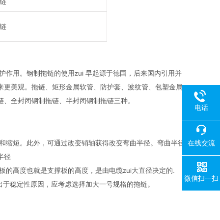
链
链
作用。钢制拖链的使用zui 早起源于德国，后来国内引用并
来更美观。拖链、矩形金属软管、防护套、波纹管、包塑金属
链、全封闭钢制拖链、半封闭钢制拖链三种。
电话
在线交流
随意加长和缩短。此外，可通过改变销轴获得改变弯曲半径。弯曲半径
半径
m.链板的高度也就是支撑板的高度，是由电缆zui大直径决定的.
微信扫一扫
m 时出于稳定性原因，应考虑选择加大一号规格的拖链。