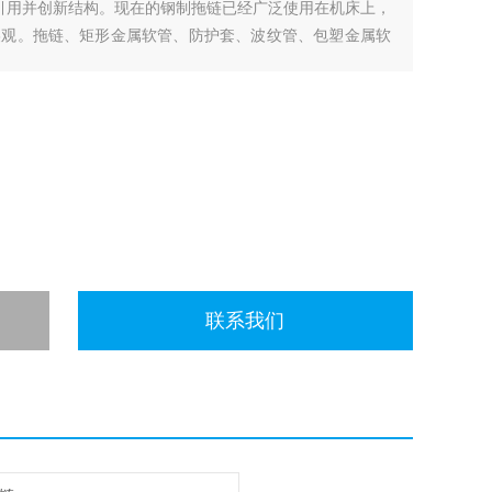
内引用并创新结构。现在的钢制拖链已经广泛使用在机床上，
美观。拖链、矩形金属软管、防护套、波纹管、包塑金属软
据使用环境和使用要求的不同分为桥式钢制拖链、全封闭钢
联系我们