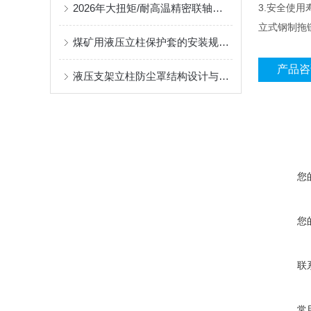
2026年大扭矩/耐高温精密联轴器定制找哪家？能实现精准定制的优质厂家盘点
3.安全使用
立式钢制拖
煤矿用液压立柱保护套的安装规范与使用寿命提升方案
产品咨
液压支架立柱防尘罩结构设计与密封防护原理
您
您
联
常