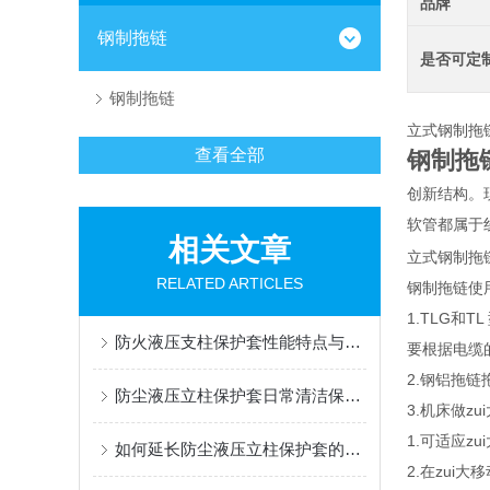
品牌
钢制拖链
是否可定
钢制拖链
立式钢制拖
查看全部
钢制拖
创新结构。
软管都属于
相关文章
立式钢制拖
RELATED ARTICLES
钢制拖链使
1.TLG和
防火液压支柱保护套性能特点与阻燃防护应用
要根据电缆
2.钢铝拖链
防尘液压立柱保护套日常清洁保养与更换规范
3.机床做z
1.可适应zu
如何延长防尘液压立柱保护套的使用寿命？
2.在zui