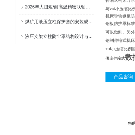
伸缩式机床导轨
2026年大扭矩/耐高温精密联轴器定制找哪家？能实现精准定制的优质厂家盘点
与zui小压缩比
机床导轨钢板防
煤矿用液压立柱保护套的安装规范与使用寿命提升方案
钢板防护罩标准
可以做到。另外
液压支架立柱防尘罩结构设计与密封防护原理
钢制伸缩式机床
zui小压缩比例
数
供应伸缩式
产品咨询
您