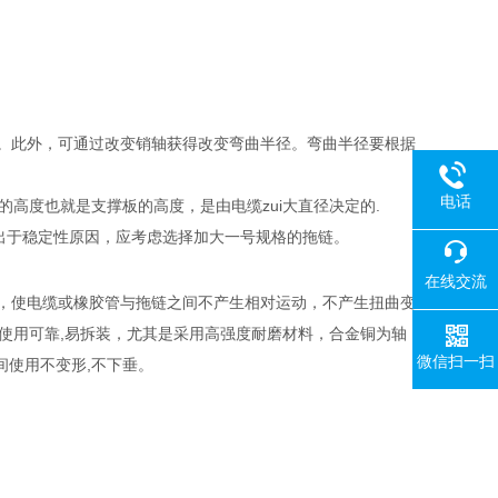
缩短。此外，可通过改变销轴获得改变弯曲半径。弯曲半径要根据
电话
.链板的高度也就是支撑板的高度，是由电缆zui大直径决定的.
 时出于稳定性原因，应考虑选择加大一号规格的拖链。
在线交流
组成，使电缆或橡胶管与拖链之间不产生相对运动，不产生扭曲变
使用可靠,易拆装，尤其是采用高强度耐磨材料，合金铜为轴
微信扫一扫
间使用不变形,不下垂。