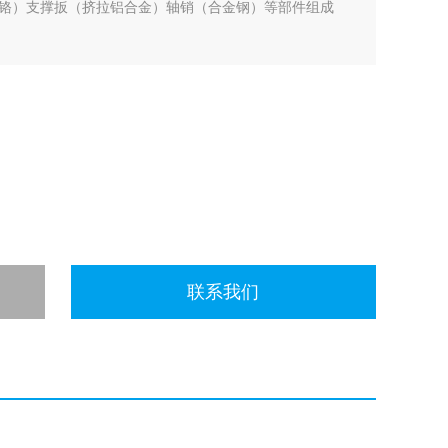
铬）支撑扳（挤拉铝合金）轴销（合金钢）等部件组成
联系我们