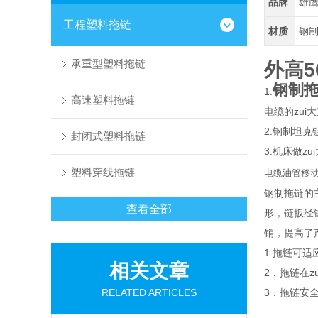
品牌
雄
工程塑料拖链
材质
钢
承重型塑料拖链
外高5
钢制
1.
高速塑料拖链
电缆的zui
2.钢制坦克
封闭式塑料拖链
3.机床做z
塑料穿线拖链
电缆油管移
钢制拖链的
查看全部
形，链扳经
销，提高了
1.拖链可适
相关文章
2．拖链在z
RELATED ARTICLES
3．拖链安全