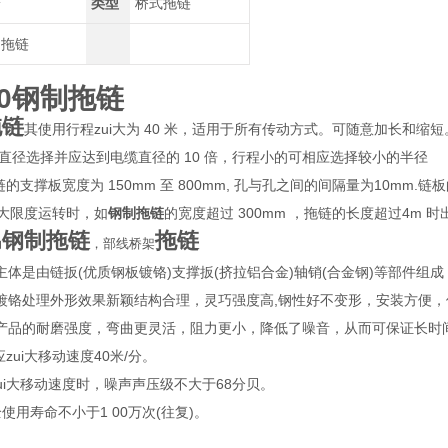
鹰
类型
桥式拖链
制拖链
0钢制拖链
拖链
其使用行程zui大为 40 米，适用于所有传动方式。可随意加长和
大直径选择并应达到电缆直径的 10 倍，行程小的可相应选择较小的半径
链的支撑板宽度为 150mm 至 800mm, 孔与孔之间的间隔量为10mm
ui大限度运转时，如
钢制拖链
的宽度超过 300mm ，拖链的长度超过4m
钢制拖链
拖链
动
，部线桥架
主体是由链扳(优质钢板镀铬)支撑扳(挤拉铝合金)轴销(合金钢)等部件
镀铬处理外形效果新颖结构合理，灵巧强度高,钢性好不变形，安装方便，
产品的耐磨强度，弯曲更灵活，阻力更小，降低了噪音，从而可保证长时
应zui大移动速度40米/分。
ui大移动速度时，噪声声压级不大于68分贝。
使用寿命不小于1 00万次(往复)。