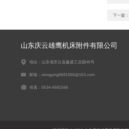
下一篇：
山东庆云雄鹰机床附件有限公司
地址：山东省庆云县鑫盛工业园46号
邮箱：xiongying6681566@163.com
传真：0534-6681566