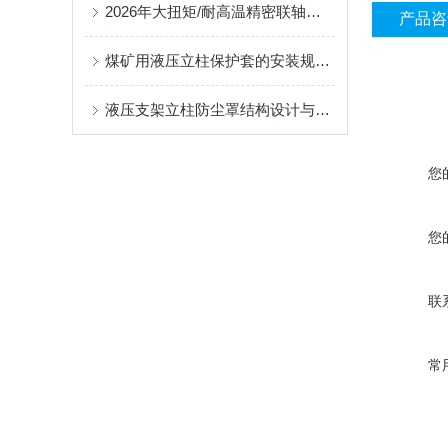
2026年大扭矩/耐高温精密联轴器定制找哪家？能实现精准定制的优质厂家盘点
产品咨
煤矿用液压立柱保护套的安装规范与使用寿命提升方案
液压支架立柱防尘罩结构设计与密封防护原理
您
您
联
常