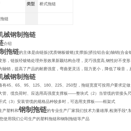
鹰
类型
桥式拖链
铝拖链
机械钢制拖链
链
介绍
制拖链
的主体是由链扳(优质钢板镀铬)支撑扳(挤拉铝合金)轴销(合
变形，链扳经镀铬处理外形效果新颖结构合理，灵巧强度高,钢性好不变形
为轴销，提高了产品的耐磨强度，弯曲更灵活，阻力更小，降低了噪音，
机械钢制拖链
有45、65、95、125、180、225、250型，拖链宽度可按用户要求
大管、缆负荷时、应选用高强度支撑板——整块式（2）当管缆的管接头
开式（3）安装管缆的规格品种较多时，可选用支撑板——框架式
钢制拖链
生产塑料和
的专业生产厂家我们技术力量雄厚,检测手段*
迎您使用我们公司生产的塑料拖链和钢制拖链等产品