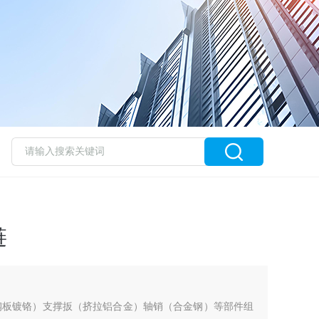
链
钢板镀铬）支撑扳（挤拉铝合金）轴销（合金钢）等部件组