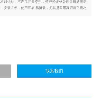
生相对运动，不产生扭曲变形，链扳经镀铬处理外形效果新
形，安装方便，使用可靠,易拆装，尤其是采用高强度耐磨材
磨强度，弯曲更灵活，阻力更小，降低了噪音，从而可保证
联系我们