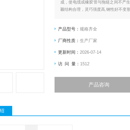
成，使电缆或橡胶管与拖链之间不产
颖结构合理，灵巧强度高,钢性好不变
料，合金铜为轴销，提高了产品的耐
长时间使用不变形,不下垂。
产品型号：
规格齐全
厂商性质：
生产厂家
更新时间：
2026-07-14
访 问 量：
1512
产品咨询
绍