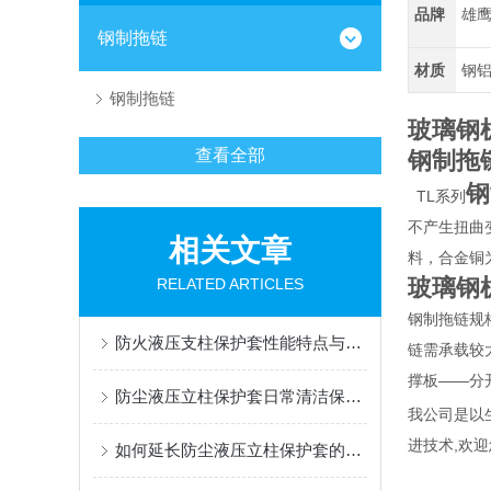
品牌
雄
钢制拖链
材质
钢
钢制拖链
玻璃钢
查看全部
钢制拖
钢
TL系列
不产生扭曲
相关文章
料，合金铜
玻璃钢
RELATED ARTICLES
钢制拖链规格
防火液压支柱保护套性能特点与阻燃防护应用
链需承载较
撑板——分
防尘液压立柱保护套日常清洁保养与更换规范
我公司是以
进技术,欢
如何延长防尘液压立柱保护套的使用寿命？