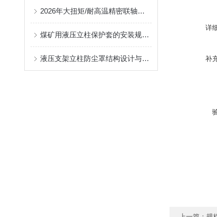
2026年大扭矩/耐高温精密联轴器定制找哪家？能实现精准定制的优质厂家盘点
详
煤矿用液压立柱保护套的安装规范与使用寿命提升方案
液压支架立柱防尘罩结构设计与密封防护原理
补
上一篇：
规