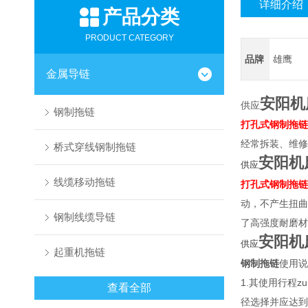
详细介绍
产品分类
PRODUCT CATEGORY
品牌
雄鹰
金属导链
安阳机
供应
钢制拖链
打孔式钢制拖链
经常拆装、维修
桥式穿线钢制拖链
安阳机
供应
线缆移动拖链
打孔式钢制拖链
动，不产生扭曲
钢制线缆导链
了高强度耐磨材
安阳机
供应
起重机拖链
钢制拖链
使用说
1.其使用行程
查看全部
径选择并应达到