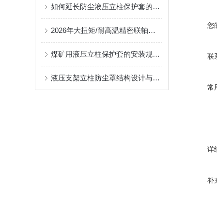
如何延长防尘液压立柱保护套的使用寿命？
您
2026年大扭矩/耐高温精密联轴器定制找哪家？能实现精准定制的优质厂家盘点
煤矿用液压立柱保护套的安装规范与使用寿命提升方案
联
液压支架立柱防尘罩结构设计与密封防护原理
常
详
补