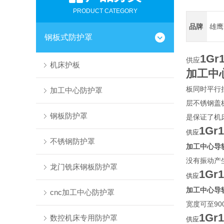
PRODUCT CATEGORY
品牌
雄鹰
钢板式防护罩
1G
供应
机床护板
加工中
板同时平行
加工中心防护罩
层不锈钢盖
钢板防护罩
是保证了机
1G
供应
不锈钢防护罩
加工中心导
没有振动产
龙门铣床钢板防护罩
1G
供应
加工中心导
cnc加工中心防护罩
宽度可至9
1G
数控机床专用防护罩
供应