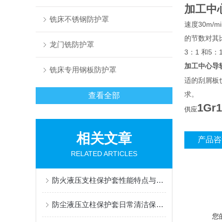
加工中
铣床不锈钢防护罩
速度30m
的节数对其
龙门铣防护罩
3：1 和5
加工中心导
铣床专用钢板防护罩
适的刮屑板
求。
查看全部
1G
供应
相关文章
产品咨
RELATED ARTICLES
防火液压支柱保护套性能特点与阻燃防护应用
防尘液压立柱保护套日常清洁保养与更换规范
您