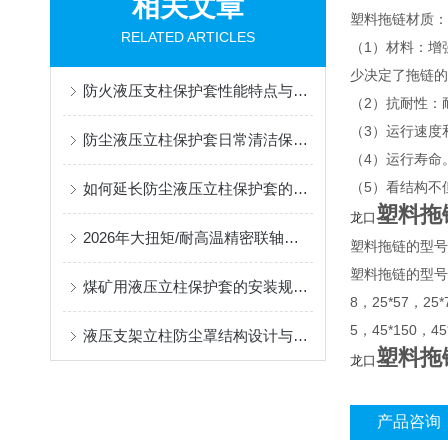
相关文章
塑料拖链材质：
RELATED ARTICLES
（1）材料：增
少决定了拖链的
防火液压支柱保护套性能特点与阻燃防护应用
（2）抗耐性：
（3）运行速度
防尘液压立柱保护套日常清洁保养与更换规范
（4）运行寿命
（5）看结构不
如何延长防尘液压立柱保护套的使用寿命？
塑料拖
龙口
2026年大扭矩/耐高温精密联轴器定制找哪家？能实现精准定制的优质厂家盘点
塑料拖链的型号
塑料拖链的型号有7*7
煤矿用液压立柱保护套的安装规范与使用寿命提升方案
8，25*57，25*
5，45*150，4
液压支架立柱防尘罩结构设计与密封防护原理
塑料拖
龙口
产品咨询