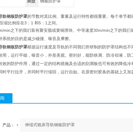
鹰
类型
钢板防护罩
导轨钢板防护罩
的节数对其比例、重量及运行特性都很重要。每个单节都应
小压缩比例应在3：1 和5：1之间。
0m/min之下的我们装有聚安脂或黄铜滑块。中等速度30m/min之下的
冲系统的目的是减少碰撞、噪音及摩擦。
导轨钢板防护罩
根据运行速度及导轨的不同我们所研制的防护罩结构也不同
耐用，运行平稳，噪音小，外形美观。密封好，能防铁屑、防冷却液，防
有效的防护作用，通过一定的结构措施及合适的刮屑板也可有效的降低冷
同时平行拉开，并同时平行缩回，运行自如。在原密封胶条的基础上又加
询
产品：