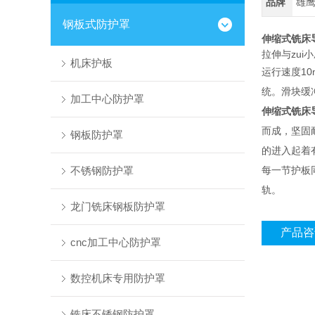
品牌
雄
钢板式防护罩
伸缩式铣床
拉伸与zui
机床护板
运行速度1
统。滑块缓
加工中心防护罩
伸缩式铣床
而成，坚固
钢板防护罩
的进入起着
不锈钢防护罩
每一节护板
轨。
龙门铣床钢板防护罩
产品咨
cnc加工中心防护罩
数控机床专用防护罩
铣床不锈钢防护罩