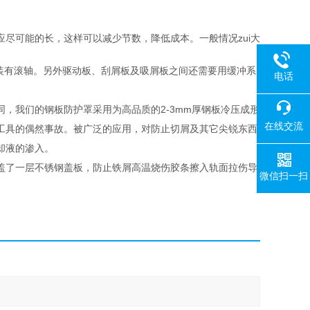
尽可能的长，这样可以减少节数，降低成本。一般情况zui大
我们装有滚轴。另外驱动板、刮屑板及吸屑板之间还需要用缓冲系
电话
，我们的钢板防护罩采用为高品质的2-3mm厚钢板冷压成形
在线交流
工具的偶然事故。被广泛的应用，对防止切屑及其它尖锐东西
却液的渗入。
盖了一层不锈钢盖板，防止铁屑高温烧伤胶条擦入轨面拉伤导
微信扫一扫