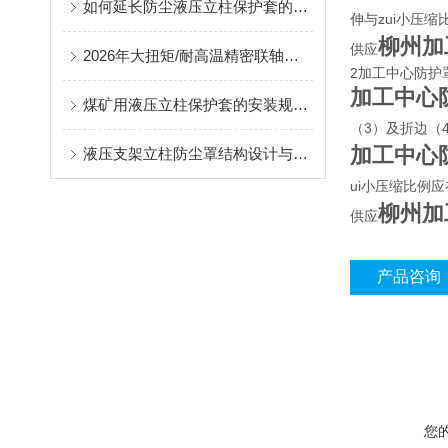
如何延长防尘液压立柱保护套的使用寿命？
伸与zui小压缩
柳州加
供应
2026年大扭矩/耐高温精密联轴器定制找哪家？能实现精准定制的优质厂家盘点
2加工中心防护
加工中心
煤矿用液压立柱保护套的安装规范与使用寿命提升方案
（3）及折边（
加工中心
液压支架立柱防尘罩结构设计与密封防护原理
ui小压缩比例应
柳州加
供应
产品咨询
您