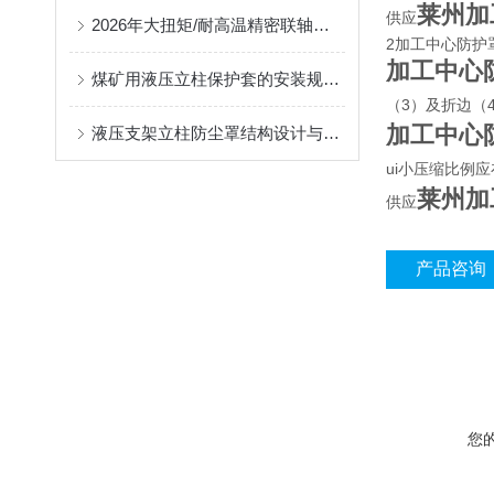
莱州加
供应
2026年大扭矩/耐高温精密联轴器定制找哪家？能实现精准定制的优质厂家盘点
2加工中心防护
加工中心
煤矿用液压立柱保护套的安装规范与使用寿命提升方案
（3）及折边（
加工中心
液压支架立柱防尘罩结构设计与密封防护原理
ui小压缩比例应
莱州加
供应
产品咨询
您