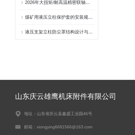
2026年大扭矩/耐高温精密联轴器定制找哪家？能实现精准定制的优质厂家盘点
煤矿用液压立柱保护套的安装规范与使用寿命提升方案
液压支架立柱防尘罩结构设计与密封防护原理
山东庆云雄鹰机床附件有限公司
地址：山东省庆云县鑫盛工业园46号
邮箱：xiongying6681566@163.com