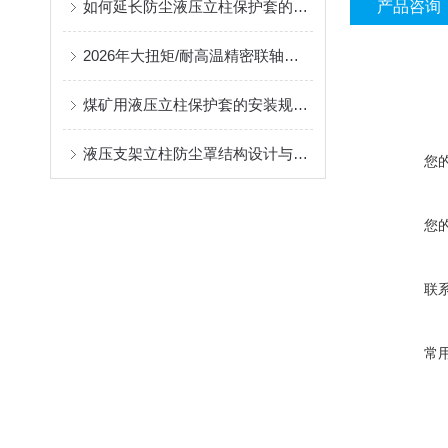
如何延长防尘液压立柱保护套的使用寿命？
产品咨询
2026年大扭矩/耐高温精密联轴器定制找哪家？能实现精准定制的优质厂家盘点
煤矿用液压立柱保护套的安装规范与使用寿命提升方案
液压支架立柱防尘罩结构设计与密封防护原理
您
您
联
常