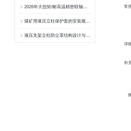
2026年大扭矩/耐高温精密联轴器定制找哪家？能实现精准定制的优质厂家盘点
常
煤矿用液压立柱保护套的安装规范与使用寿命提升方案
液压支架立柱防尘罩结构设计与密封防护原理
详
补