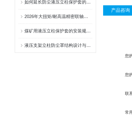
如何延长防尘液压立柱保护套的使用寿命？
产品咨询
2026年大扭矩/耐高温精密联轴器定制找哪家？能实现精准定制的优质厂家盘点
煤矿用液压立柱保护套的安装规范与使用寿命提升方案
液压支架立柱防尘罩结构设计与密封防护原理
您
您
联
常