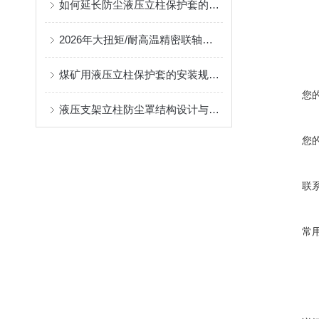
如何延长防尘液压立柱保护套的使用寿命？
2026年大扭矩/耐高温精密联轴器定制找哪家？能实现精准定制的优质厂家盘点
煤矿用液压立柱保护套的安装规范与使用寿命提升方案
您
液压支架立柱防尘罩结构设计与密封防护原理
您
联
常