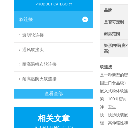
PRODUCT CATEGORY
品牌
软连接
是否可定制
耐温范围
透明软连接
矩形内径(宽×
通风软接头
高)
耐高温帆布软连接
软连接
是一种新型的密封
耐高温防火软连接
国进口食品级）
嵌入式粉体软连
查看全部
紧：100％密
净：卫生；
快：快拆快装嵌
相关文章
强：高伸缩性和
RELATED ARTICLES