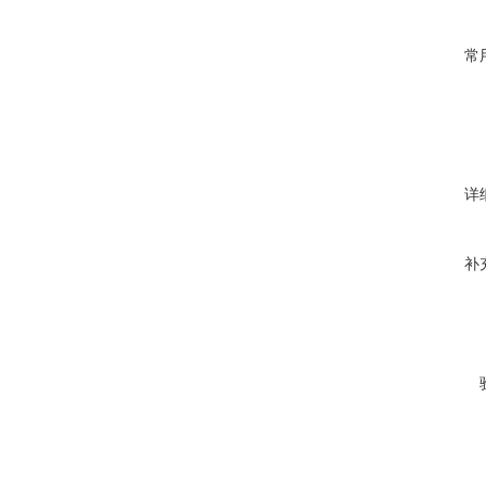
常
详
补