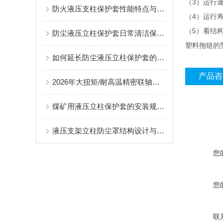
3
（
）运行
防火液压支柱保护套性能特点与阻燃防护应用
4
（
）运行
5
（
）看结
防尘液压立柱保护套日常清洁保养与更换规范
塑料拖链的
如何延长防尘液压立柱保护套的使用寿命？
产品咨
2026年大扭矩/耐高温精密联轴器定制找哪家？能实现精准定制的优质厂家盘点
煤矿用液压立柱保护套的安装规范与使用寿命提升方案
液压支架立柱防尘罩结构设计与密封防护原理
您
您
联