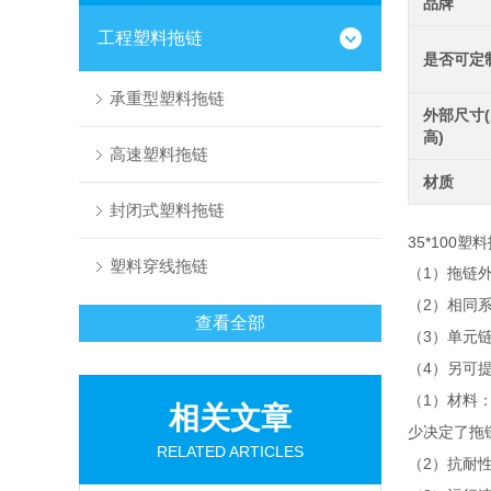
品牌
工程塑料拖链
是否可定
承重型塑料拖链
外部尺寸(
高)
高速塑料拖链
材质
封闭式塑料拖链
35*100
塑料穿线拖链
1
（
）拖链
2
（
）相同
查看全部
3
（
）单元
4
（
）另可
1
（
）材料
相关文章
少决定了拖
RELATED ARTICLES
2
（
）抗耐