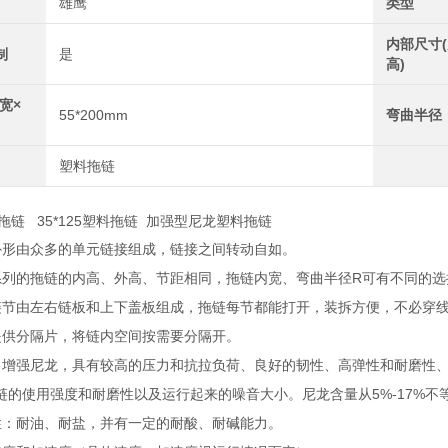
雄鹰
类型
内部尺寸(
制
是
高)
宽×
55*200mm
弯曲半径
塑料拖链
塑料拖链 35*125塑料拖链 加强型尼龙塑料拖链
外形由众多的单元链接组成，链接之间转动自如。
R
系列的拖链的内高、外高、节距相同，拖链内宽、弯曲半径
可有不同的选
链节由左右链板和上下盖板组成，拖链每节都能打开，装拆方便，不必穿
提供分隔片，将链内空间按需要分隔开。
：增强尼龙，具有较高的压力和抗拉负荷、良好的韧性、高弹性和耐磨性
5%-17%
链的使用强度和耐磨性以及运行起来的噪音大小。尼龙含量从
不
性：耐油、耐盐，并有一定的耐酸、耐碱能力。