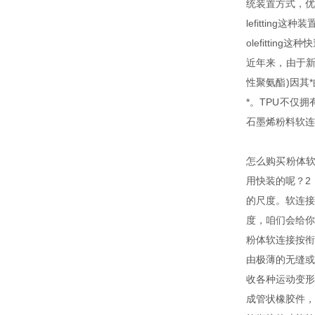
统装置方式，优
lefitti
olefitti
近年来，由于新
性聚氨酯)因其
*。TPU不仅
石墨烯粉料软连
怎么购买粉体
用快装的呢？2
的尺度。软连
度，咱们会给你
粉体软连接按衔
由极薄的无缝
收各种运动变
成管状橡胶件