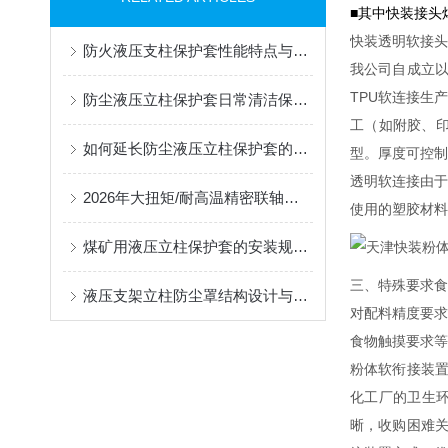
■其中快装接头
快装透明软接头
防火液压支柱保护套性能特点与阻燃防护应用
我公司自成立以
TPU软连接生
防尘液压立柱保护套日常清洁保养与更换规范
工（如附胶、
如何延长防尘液压立柱保护套的使用寿命？
型。厚度可控制
透明软连接由
2026年大扭矩/耐高温精密联轴器定制找哪家？能实现精准定制的优质厂家盘点
使用的塑胶材料
煤矿用液压立柱保护套的安装规范与使用寿命提升方案
三、特殊要求
液压支架立柱防尘罩结构设计与密封防护原理
对配料精度要
食物触摸要求等
粉体软衔接装置
化工厂的卫生环
晰，收购困难关