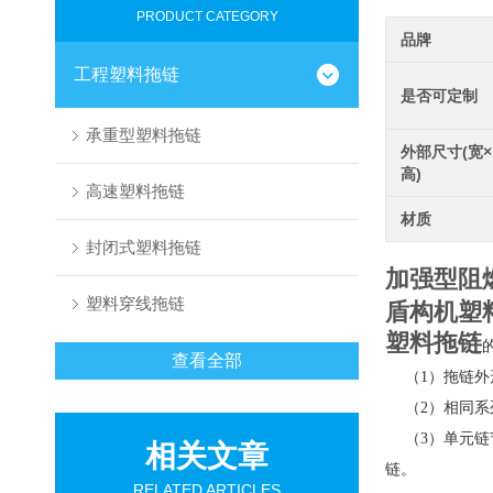
PRODUCT CATEGORY
品牌
工程塑料拖链
是否可定制
承重型塑料拖链
外部尺寸(宽×
高)
高速塑料拖链
材质
封闭式塑料拖链
加强型阻
塑料穿线拖链
盾构机塑
塑料拖链
查看全部
（1）拖链外
（2）相同系
（3）单元链
相关文章
链。
RELATED ARTICLES