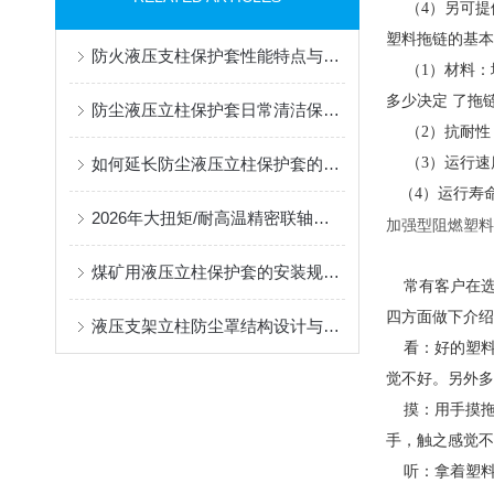
（4）另可提
塑料拖链的基本
防火液压支柱保护套性能特点与阻燃防护应用
（1）材料：
多少决定 了拖
防尘液压立柱保护套日常清洁保养与更换规范
（2）抗耐性
如何延长防尘液压立柱保护套的使用寿命？
（3）运行速
（4）运行寿
2026年大扭矩/耐高温精密联轴器定制找哪家？能实现精准定制的优质厂家盘点
加强型阻燃塑料
--加工
煤矿用液压立柱保护套的安装规范与使用寿命提升方案
常有客户在选
四方面做下介
液压支架立柱防尘罩结构设计与密封防护原理
看：好的塑料
觉不好。另外
摸：用手摸拖
手，触之感觉
听：拿着塑料