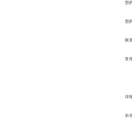
您
您
联
常
详
补