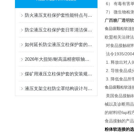
6） 有毒有害
7） 微生物检
防火液压支柱保护套性能特点与阻燃防护应用
广西糖厂透明
食品级颗粒软连
防尘液压立柱保护套日常清洁保养与更换规范
欧盟相关法律法规
如何延长防尘液压立柱保护套的使用寿命？
对食品接触材
法令1935/
2026年大扭矩/耐高温精密联轴器定制找哪家？能实现精准定制的优质厂家盘点
1. 释放出对
2. 导致食品
煤矿用液压立柱保护套的安装规范与使用寿命提升方案
3. 降低食品
食品级颗粒软连
液压支架立柱防尘罩结构设计与密封防护原理
美国食品接触材
械以及诊断用品
的材料经fap程
食品接触的产品
粉体软连接的选