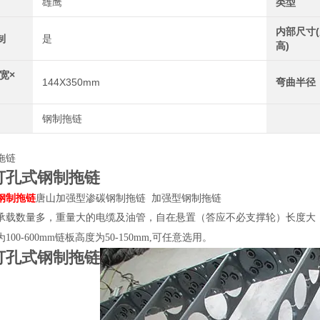
雄鹰
类型
内部尺寸(
制
是
高)
宽×
144X350mm
弯曲半径
钢制拖链
拖链
5打孔式钢制拖链
钢制拖链
唐山加强型渗碳钢制拖链 加强型钢制拖链
承载数量多，重量大的电缆及油管，自在悬置（答应不必支撑轮）长度大
00-600mm链板高度为50-150mm,可任意选用。
5打孔式钢制拖链