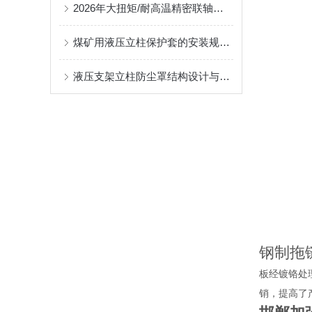
2026年大扭矩/耐高温精密联轴器定制找哪家？能实现精准定制的优质厂家盘点
煤矿用液压立柱保护套的安装规范与使用寿命提升方案
液压支架立柱防尘罩结构设计与密封防护原理
钢制拖
板经镀铬处
销，提高了