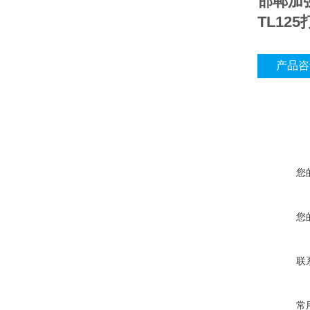
邯郸加
TL12
产品咨
您
您
联
常