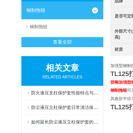
品牌
钢制拖链
是否可定
钢制拖链
外部尺寸(
高)
查看全部
材质
相关文章
加强型钢制
TL12
RELATED ARTICLES
邯郸加强型
钢制拖链
可
防火液压支柱保护套性能特点与阻燃防护应用
其曲折半径为1
TL12
防尘液压立柱保护套日常清洁保养与更换规范
如何延长防尘液压立柱保护套的使用寿命？