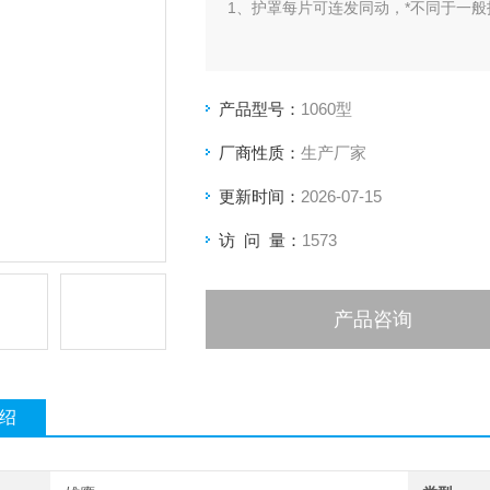
1、护罩每片可连发同动，*不同于一
2、采用装置之护罩可以增长使用寿命
产品型号：
1060型
3、钢板防护罩装置可使护罩移动速度升到
厂商性质：
生产厂家
4、钢板防护罩装置使护罩同动且平行
更新时间：
2026-07-15
5、在高速时可以更平稳，没有振动产
访 问 量：
1573
产品咨询
绍