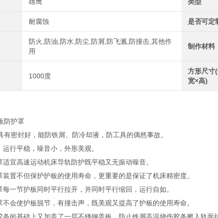
雄鹰
类型
耐腐蚀
是否可定
防火,防油,防水,防尘,防屑,防飞溅,防撞击,其他作
制作材料
用
方形尺寸(
1000度
宽×高)
板防护罩
具有密封好，能防铁屑、防冷却液，防工具的偶然事故。
用，运行平稳，噪音小，外形美观。
护罩适宜高速运动机床导轨防护既平稳又无振动噪音。
护罩装置不但保护护板的使用寿命，更重要的是保证了机床精密度。
护罩每一节护板同时平行拉开，并同时平行缩回，运行自如。
护罩不会使护板脱节，有撞击声，既美观又提高了护板的使用寿命。
封胶条的基础上又加盖了一层不锈钢盖板，防止铁屑高温烧伤胶条擦入轨面拉