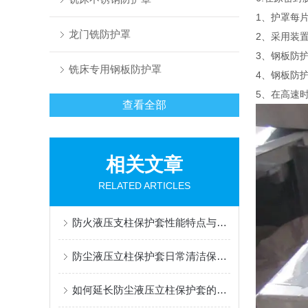
1、护罩每
龙门铣防护罩
2、采用装
3、钢板防护
铣床专用钢板防护罩
4、钢板防
5、在高速
查看全部
相关文章
RELATED ARTICLES
防火液压支柱保护套性能特点与阻燃防护应用
防尘液压立柱保护套日常清洁保养与更换规范
如何延长防尘液压立柱保护套的使用寿命？