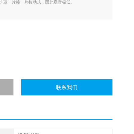
般护罩一片接一片拉动式，因此噪音极低。
。
120m/min及承受更高的G值（2G）。
（避免了一般剪力式防护罩仍有蛇行的缺点）。
生。
联系我们