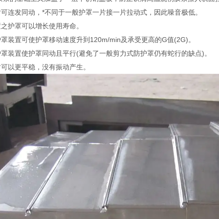
片可连发同动，*不同于一般护罩一片接一片拉动式，因此噪音极低。
置之护罩可以增长使用寿命。
罩装置可使护罩移动速度升到120m/min及承受更高的G值(2G)。
护罩装置使护罩同动且平行(避免了一般剪力式防护罩仍有蛇行的缺点)。
时可以更平稳，没有振动产生。