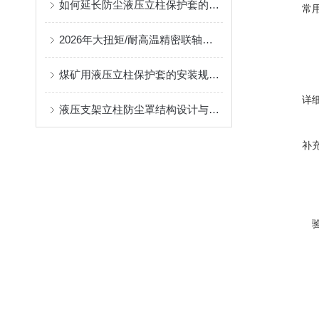
如何延长防尘液压立柱保护套的使用寿命？
常
2026年大扭矩/耐高温精密联轴器定制找哪家？能实现精准定制的优质厂家盘点
煤矿用液压立柱保护套的安装规范与使用寿命提升方案
详
液压支架立柱防尘罩结构设计与密封防护原理
补