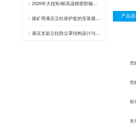
2026年大扭矩/耐高温精密联轴器定制找哪家？能实现精准定制的优质厂家盘点
产品咨
煤矿用液压立柱保护套的安装规范与使用寿命提升方案
液压支架立柱防尘罩结构设计与密封防护原理
您
您
联
常