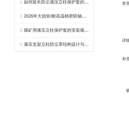
如何延长防尘液压立柱保护套的使用寿命？
常
2026年大扭矩/耐高温精密联轴器定制找哪家？能实现精准定制的优质厂家盘点
煤矿用液压立柱保护套的安装规范与使用寿命提升方案
详
液压支架立柱防尘罩结构设计与密封防护原理
补