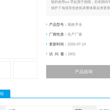
链的使用zui 早起源于德国，后来国
保护了电缆等也使机床整体看起来更
管都属于线缆防护产品。钢制拖链根
制拖链、半封闭钢制拖链三种。
产品型号：
规格齐全
厂商性质：
生产厂家
更新时间：
2026-07-14
访 问 量：
1601
产品咨询
绍