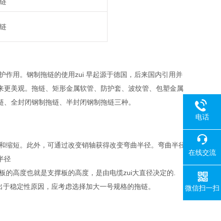
链
链
作用。钢制拖链的使用zui 早起源于德国，后来国内引用并
来更美观。拖链、矩形金属软管、防护套、波纹管、包塑金属
链、全封闭钢制拖链、半封闭钢制拖链三种。
电话
随意加长和缩短。此外，可通过改变销轴获得改变弯曲半径。弯曲半径
在线交流
半径
m.链板的高度也就是支撑板的高度，是由电缆zui大直径决定的.
m 时出于稳定性原因，应考虑选择加大一号规格的拖链。
微信扫一扫