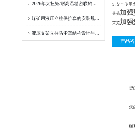
2026年大扭矩/耐高温精密联轴器定制找哪家？能实现精准定制的优质厂家盘点
3.安全使用
加强
莱芜
煤矿用液压立柱保护套的安装规范与使用寿命提升方案
加强
莱芜
液压支架立柱防尘罩结构设计与密封防护原理
产品咨
您
您
联