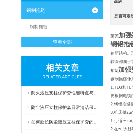
品牌
钢制拖链
是否可定
钢制拖链
加强
莱芜
查看全部
钢铝拖
创新结构。
软管都属于
相关文章
加强
莱芜
RELATED ARTICLES
钢制拖链使
1.TLG和
防火液压支柱保护套性能特点与阻燃防护应用
要根据电缆
2.钢铝拖链
防尘液压立柱保护套日常清洁保养与更换规范
3.机床做z
1.可适应zu
如何延长防尘液压立柱保护套的使用寿命？
2.在zui