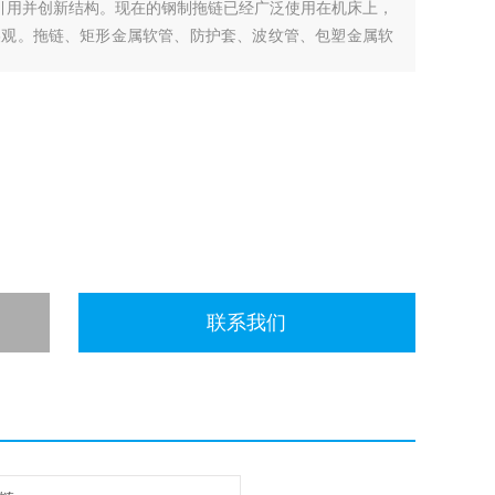
内引用并创新结构。现在的钢制拖链已经广泛使用在机床上，
美观。拖链、矩形金属软管、防护套、波纹管、包塑金属软
据使用环境和使用要求的不同分为桥式钢制拖链、全封闭钢
联系我们