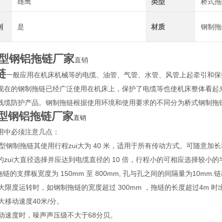
雄鹰
类型
桥式拖
制
是
材质
钢制拖
型钢铝拖链厂家
直销
链
一般应用在机床机械等的电缆、油管、气管、水管、风管上起牵引和保护
现在的钢制拖链已经广泛使用在机床上，保护了电缆等也使机床整体看起
线缆防护产品。钢制拖链根据使用环境和使用要求的不同分为桥式钢制拖
型钢铝拖链厂家
直销
用中必须注意几点：
TL 型钢制拖链其使用行程zui大为 40 米，适用于所有传动方式。可
的zui大直径选择并应达到电缆直径的 10 倍，行程小的可相应选择较小的
拖链的支撑板宽度为 150mm 至 800mm, 孔与孔之间的间隔量为10m
ui大限度运转时，如钢制拖链的宽度超过 300mm ，拖链的长度超过4
i大移动速度40米/分。
大移动速度时，噪声声压级不大于68分贝。