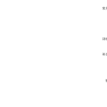
常
详
补