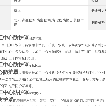
雄鹰
类型
抗压
是否可定
防火,防油,防水,防尘,防屑,防飞溅,防撞击,其他作
制作材料
用
工中心防护罩
耐磨抗压
一种孔加工设备，能够用来钻孔、扩孔、铰孔、攻丝及修刮端面等多种形
加工中心在各类钻床中，加工中心操作便利、灵敏，适用范围广，具有典
机械加工车间常见的机床。
工中心防护罩
耐磨抗压
心防护罩
是用来维护加工中心导轨和丝杠的.他能够维护加工中心的外
两种是导轨上所用的.还有丝杠上所用的丝杠防护罩包含：圆形，方形，多边
护罩和铠甲防护罩等等。
工中心防护罩
耐磨抗压
防护罩
能够用来对丝杠、光杠、立柱、心轴及其它的圆形旋转柱体进行