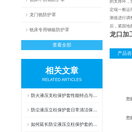
的支撑环，
定端一般运
龙门铣防护罩
测值进行调
后，紧固地
铣床专用钢板防护罩
龙口加
查看全部
产品咨
相关文章
RELATED ARTICLES
防火液压支柱保护套性能特点与阻燃防护应用
您
防尘液压立柱保护套日常清洁保养与更换规范
您
如何延长防尘液压立柱保护套的使用寿命？