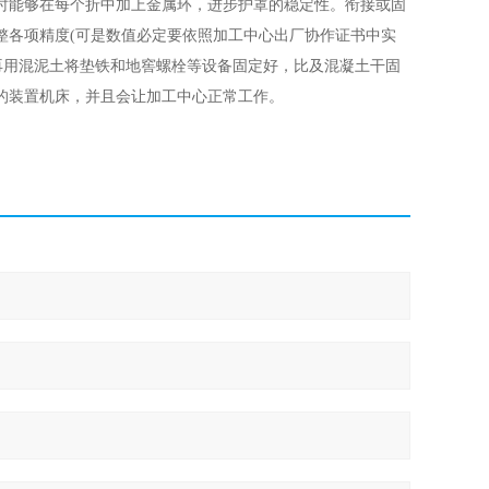
时能够在每个折中加上金属环，进步护罩的稳定性。衔接或固
调整各项精度(可是数值必定要依照加工中心出厂协作证书中实
再用混泥土将垫铁和地窖螺栓等设备固定好，比及混凝土干固
的装置机床，并且会让加工中心正常工作。