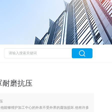
罩耐磨抗压
压
.他能够维护加工中心的外表不受外界的腐蚀损坏.他有许多