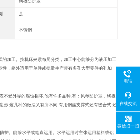
钢板防护罩
制
是
不锈钢
式的加工。按机床夹紧布局分类，加工中心能够分为液压加工
型性，格外适用于单件或批量生产带有多孔大型零件的孔加
电话
表不受外界的腐蚀损坏.他有许多品种.有：风琴防护罩，钢板
在线交流
形.这几种的做法又有所不同.有用钢丝支撑式还有缝合式.还
微信扫一扫
防护。能够水平或笔直运用。水平运用时主张运用塑料或铝