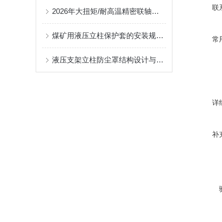
联
2026年大扭矩/耐高温精密联轴器定制找哪家？能实现精准定制的优质厂家盘点
煤矿用液压立柱保护套的安装规范与使用寿命提升方案
常
液压支架立柱防尘罩结构设计与密封防护原理
详
补