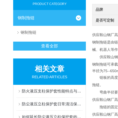
PRODUCT CATEGORY
品牌
钢制拖链
是否可定制
钢制拖链
供应鞍山钢厂高
钢制拖链是由链
查看全部
械、机器人等作
供应鞍山钢厂
钢制拖
链可承载
相关文章
半径为75--65
RELATED ARTICLES
链板的高度，也
拖链。
防火液压支柱保护套性能特点与阻燃防护应用
弯曲半径要根据
供应鞍山钢厂高
防尘液压立柱保护套日常清洁保养与更换规范
拖链的固定可
供应鞍山钢厂高
如何延长防尘液压立柱保护套的使用寿命？