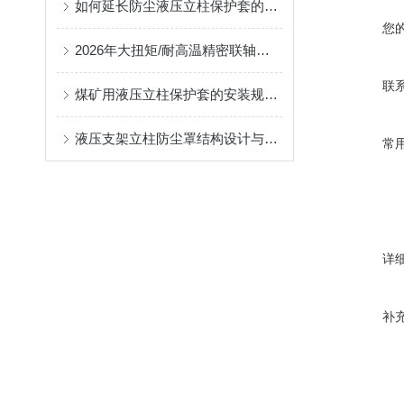
如何延长防尘液压立柱保护套的使用寿命？
您
2026年大扭矩/耐高温精密联轴器定制找哪家？能实现精准定制的优质厂家盘点
联
煤矿用液压立柱保护套的安装规范与使用寿命提升方案
液压支架立柱防尘罩结构设计与密封防护原理
常
详
补