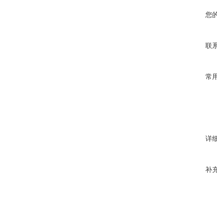
您
联
常
详
补