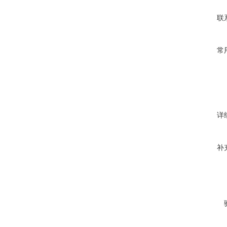
联
常
详
补