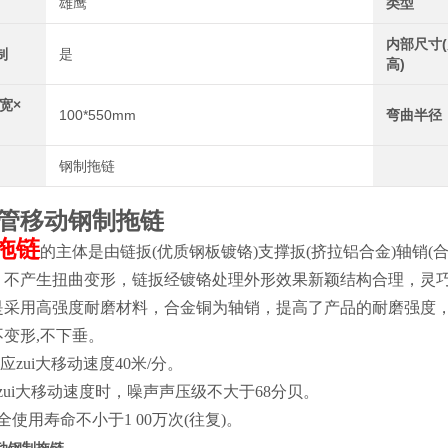
雄鹰
类型
内部尺寸(
制
是
高)
宽×
100*550mm
弯曲半径
钢制拖链
管移动钢制拖链
拖链
的主体是由链扳(优质钢板镀铬)支撑扳(挤拉铝合金)轴销
，不产生扭曲变形，链扳经镀铬处理外形效果新颖结构合理，灵巧
是采用高强度耐磨材料，合金铜为轴销，提高了产品的耐磨强度
变形,不下垂。
应zui大移动速度40米/分。
zui大移动速度时，噪声声压级不大于68分贝。
使用寿命不小于1 00万次(往复)。