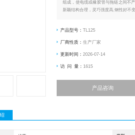
组成，使电缆或橡胶管与拖链之间不
新颖结构合理，灵巧强度高,钢性好不
材料，合金铜为轴销，提高了产品的
证长时间使用不变形,不下垂。
产品型号：
TL125
厂商性质：
生产厂家
更新时间：
2026-07-14
访 问 量：
1615
产品咨询
绍