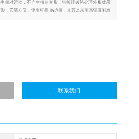
产生相对运动，不产生扭曲变形，链扳经镀铬处理外形效果
变形，安装方便，使用可靠,易拆装，尤其是采用高强度耐磨
耐磨强度，弯曲更灵活，阻力更小，降低了噪音，从而可保
联系我们