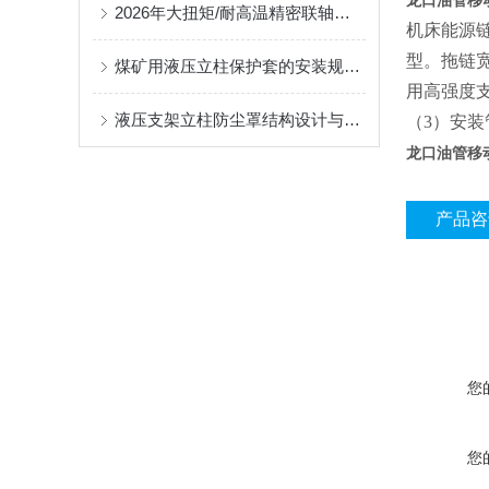
龙口油管移
2026年大扭矩/耐高温精密联轴器定制找哪家？能实现精准定制的优质厂家盘点
机床能源链
型。拖链宽
煤矿用液压立柱保护套的安装规范与使用寿命提升方案
用高强度
液压支架立柱防尘罩结构设计与密封防护原理
（3）安
龙口油管移
产品咨
您
您