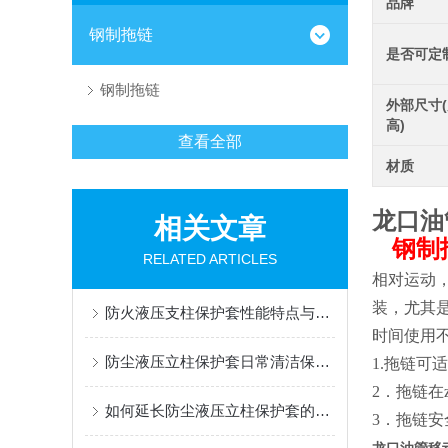
品牌
钢制拖链
是否可定
钢制拖链
外部尺寸(
高)
查看全部
材质
龙口油
相关文章
钢制
RELATED ARTICLES
相对运动
装，尤其
防火液压支柱保护套性能特点与阻燃防护应用
时间使用不
防尘液压立柱保护套日常清洁保养与更换规范
1.
拖链可适
2
．拖链在
如何延长防尘液压立柱保护套的使用寿命？
3
．拖链安全