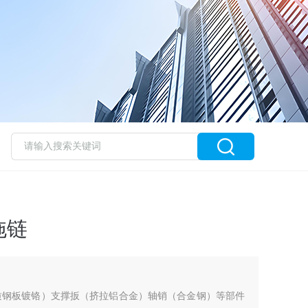
拖链
质钢板镀铬）支撑扳（挤拉铝合金）轴销（合金钢）等部件