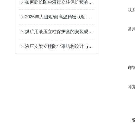
如何延长防尘液压立柱保护套的使用寿命？
联
2026年大扭矩/耐高温精密联轴器定制找哪家？能实现精准定制的优质厂家盘点
常
煤矿用液压立柱保护套的安装规范与使用寿命提升方案
液压支架立柱防尘罩结构设计与密封防护原理
详
补