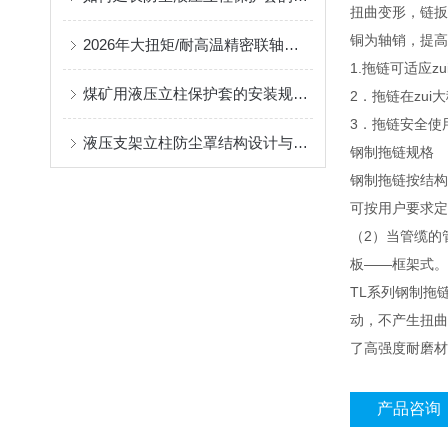
扭曲变形，链扳
铜为轴销，提高
2026年大扭矩/耐高温精密联轴器定制找哪家？能实现精准定制的优质厂家盘点
1.拖链可适应z
煤矿用液压立柱保护套的安装规范与使用寿命提升方案
2．拖链在zu
3．拖链安全使用
液压支架立柱防尘罩结构设计与密封防护原理
钢制拖链规格
钢制拖链按结构可
可按用户要求定
（2）当管缆的
板——框架式。
TL系列钢制拖
动，不产生扭曲
了高强度耐磨材
产品咨询